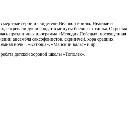
ссмертные герои и свидетели Великой войны
.
Нежные и
их, согревали души солдат в минуты боевого затишья. Окрыляя
оялась праздничная программа «Мелодия Победы», посвященная
ии ансамбля саксофонистов, скрипачей, хора средних
Тёмная ночь», «Катюша», «Майский вальс» и др.
и ребята детской хоровой школы «Тополёк».