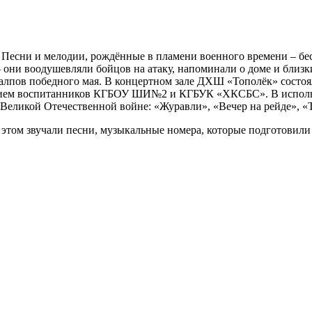
 Песни и мелодии, рождённые в пламени военного времени – бе
 они воодушевляли бойцов на атаку, напоминали о доме и близк
 залпов победного мая. В концертном зале ДХШ «Тополёк» сост
тием воспитанников КГБОУ ШИ№2 и КГБУК «ХКСБС». В исполнен
о Великой Отечественной войне: «Журавли», «Вечер на рейде», «
об этом звучали песни, музыкальные номера, которые подготовил