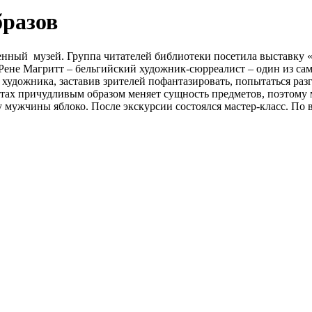
бразов
венный музей. Группа читателей библиотеки посетила выставку 
 Рене Магритт – бельгийский художник-сюрреалист – один из са
удожника, заставив зрителей пофантазировать, попытаться разг
ботах причудливым образом меняет сущность предметов, поэтому
у мужчины яблоко. После экскурсии состоялся мастер-класс. По