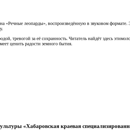
 «Речные леопарды», воспроизведённую в звуковом формате. Эт
у.
дой, тревогой за её сохранность. Читатель найдёт здесь этимо
меет ценить радости земного бытия.
 культуры «Хабаровская краевая специализирова