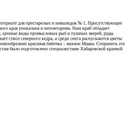
интернате для престарелых и инвалидов № 1. Присутствующие
ого края уникальна и неповторима. Наш край обладает
ес, ценные виды промысловых рыб и пушных зверей, руды
ает ствол северного кедра, а среди снега распускаются цветы
т невообразимо красивая бабочка – махаон Маака. Сохранить это
естам было подготовлено специалистами Хабаровской краевой