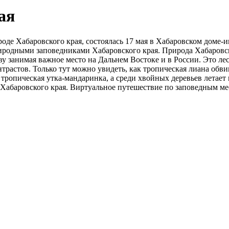
ая
оде Хабаровского края, состоялась 17 мая в Хабаровском доме-
родными заповедниками Хабаровского края. Природа Хабаровск
у занимая важное место на Дальнем Востоке и в России. Это л
растов. Только тут можно увидеть, как тропическая лиана обвив
т тропическая утка-мандаринка, а среди хвойных деревьев летае
 Хабаровского края. Виртуальное путешествие по заповедным м