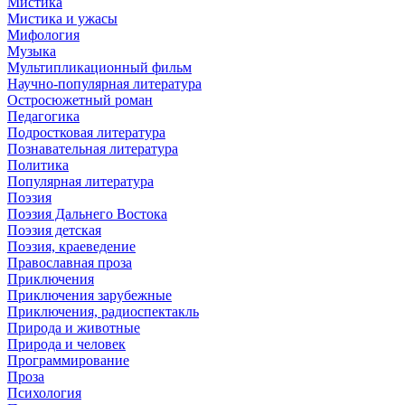
Мистика
Мистика и ужасы
Мифология
Музыка
Мультипликационный фильм
Научно-популярная литература
Остросюжетный роман
Педагогика
Подростковая литература
Познавательная литература
Политика
Популярная литература
Поэзия
Поэзия Дальнего Востока
Поэзия детская
Поэзия, краеведение
Православная проза
Приключения
Приключения зарубежные
Приключения, радиоспектакль
Природа и животные
Природа и человек
Программирование
Проза
Психология