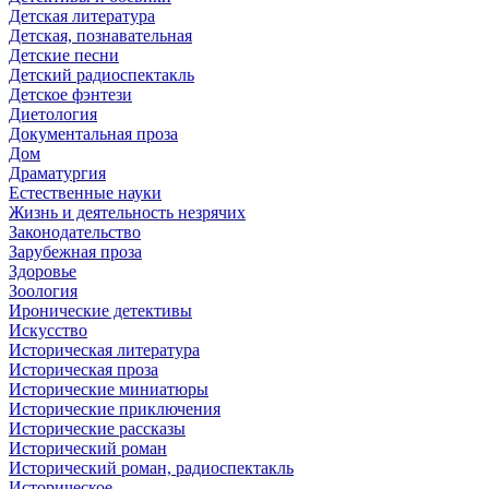
Детская литература
Детская, познавательная
Детские песни
Детский радиоспектакль
Детское фэнтези
Диетология
Документальная проза
Дом
Драматургия
Естественные науки
Жизнь и деятельность незрячих
Законодательство
Зарубежная проза
Здоровье
Зоология
Иронические детективы
Искусство
Историческая литература
Историческая проза
Исторические миниатюры
Исторические приключения
Исторические рассказы
Исторический роман
Исторический роман, радиоспектакль
Историческое