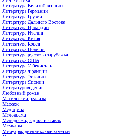
Лингвистика
Литература Великобритании
Литература Германии
Литература Грузии
Литература Дальнего Востока
Литература Ирландии
Литература Италии
Литература Китая
Литература Кореи
Литература Польши
Литература русского зарубежья
Литература США
Литература Узбекистана
Литература Франции
Литература Эстонии
Литература Японии
Литературоведение
Любовный роман
Магический реализм
Массаж
Медицина
Мелодрама
Мелодрама, радиоспектакль
Мемуары
Мемуары, дневниковые заметки