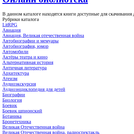
В данном каталоге находятся книги доступные для скачивани
Рубрики каталога
LitRPG
Авиация
Авиация, Великая отечественная война
Автобиографии и мемуары
Автобиография, юмор
Автомобили
Актёры театра и кино
Альтернативная история
Античная литература
Архитектура
Атеизм
Аудиоэкскурсия
Аудиоэнциклопедия для детей
Биографии
Биология
Боевик
Боевик шпионский
Ботаника
Бронетехника
Великая Отечественная война
Великая Отечественная война, радиоспектакль