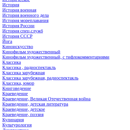
История
История военная
История военного дела
История мореплавания
История России
История спец.служб
История СССР
Йога
Киноискусство
Кинофильм художественный
Кинофильм художественный, с тифлокомментариями
Классика
Классика , радиоспектакль
Классика зарубежная
Классика зарубежная, радиоспектакль
Классика, юмор
Книговедение
Краеведение
Краеведение, Великая Отечественная война
Краеведение, детская литература
Краеведение, детское
Краеведение, поэзия
Кулинария
Культурология