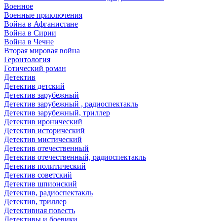
Военное
Военные приключения
Война в Афганистане
Война в Сирии
Война в Чечне
Вторая мировая война
Геронтология
Готический роман
Детектив
Детектив детский
Детектив зарубежный
Детектив зарубежный , радиоспектакль
Детектив зарубежный, триллер
Детектив иронический
Детектив исторический
Детектив мистический
Детектив отечественный
Детектив отечественный, радиоспектакль
Детектив политический
Детектив советский
Детектив шпионский
Детектив, радиоспектакль
Детектив, триллер
Детективная повесть
Детективы и боевики