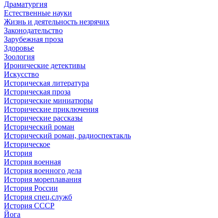
Драматургия
Естественные науки
Жизнь и деятельность незрячих
Законодательство
Зарубежная проза
Здоровье
Зоология
Иронические детективы
Искусство
Историческая литература
Историческая проза
Исторические миниатюры
Исторические приключения
Исторические рассказы
Исторический роман
Исторический роман, радиоспектакль
Историческое
История
История военная
История военного дела
История мореплавания
История России
История спец.служб
История СССР
Йога