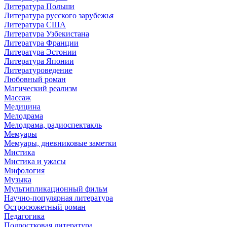
Литература Польши
Литература русского зарубежья
Литература США
Литература Узбекистана
Литература Франции
Литература Эстонии
Литература Японии
Литературоведение
Любовный роман
Магический реализм
Массаж
Медицина
Мелодрама
Мелодрама, радиоспектакль
Мемуары
Мемуары, дневниковые заметки
Мистика
Мистика и ужасы
Мифология
Музыка
Мультипликационный фильм
Научно-популярная литература
Остросюжетный роман
Педагогика
Подростковая литература