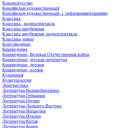
Киноискусство
Кинофильм художественный
Кинофильм художественный, с тифлокомментариями
Классика
Классика , радиоспектакль
Классика зарубежная
Классика зарубежная, радиоспектакль
Классика, юмор
Книговедение
Краеведение
Краеведение, Великая Отечественная война
Краеведение, детская литература
Краеведение, детское
Краеведение, поэзия
Кулинария
Культурология
Лингвистика
Литература Великобритании
Литература Германии
Литература Грузии
Литература Дальнего Востока
Литература Ирландии
Литература Италии
Литература Китая
Литература Кореи