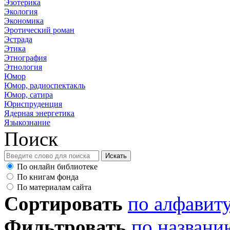
Эзотерика
Экология
Экономика
Эротический роман
Эстрада
Этика
Этнография
Этнология
Юмор
Юмор, радиоспектакль
Юмор, сатира
Юриспруденция
Ядерная энергетика
Языкознание
Поиск
По онлайн библиотеке
По книгам фонда
По материалам сайта
Сортировать
по алфавит
Фильтровать
по названи