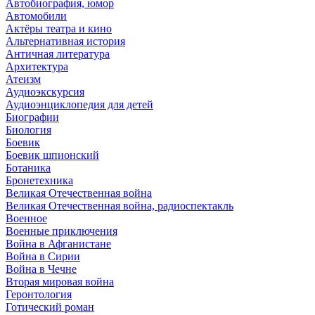
Автобиография, юмор
Автомобили
Актёры театра и кино
Альтернативная история
Античная литература
Архитектура
Атеизм
Аудиоэкскурсия
Аудиоэнциклопедия для детей
Биографии
Биология
Боевик
Боевик шпионский
Ботаника
Бронетехника
Великая Отечественная война
Великая Отечественная война, радиоспектакль
Военное
Военные приключения
Война в Афганистане
Война в Сирии
Война в Чечне
Вторая мировая война
Геронтология
Готический роман