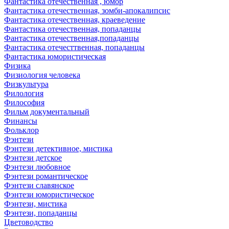
Фантастика отечественная , юмор
Фантастика отечественная, зомби-апокалипсис
Фантастика отечественная, краеведение
Фантастика отечественная, попаданцы
Фантастика отечественная,попаданцы
Фантастика отечесттвенная, попаданцы
Фантастика юмористическая
Физика
Физиология человека
Физкультура
Филология
Философия
Фильм документальный
Финансы
Фольклор
Фэнтези
Фэнтези детективное, мистика
Фэнтези детское
Фэнтези любовное
Фэнтези романтическое
Фэнтези славянское
Фэнтези юмористическое
Фэнтези, мистика
Фэнтези, попаданцы
Цветоводство