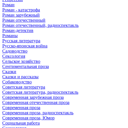
Роман
Роман - катастрофа
Роман зарубежный
Роман отечественный
Роман отечественный, радиоспектакль
Роман-детектив
Романы
Русская литература
Русско-японская война
Садоводство
Сексология
Сельское хозяйство
Сентиментальная проза
Сказки
Сказки и рассказы
Собаководство
Советская литература
Советская литература, радиоспектакль
Современная зарубежная проза
Современная отечественная проза
Современная проза
Современная проза, радиоспектакль
Современная проза, Юмор
Социальная работа