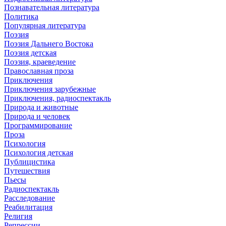
Познавательная литература
Политика
Популярная литература
Поэзия
Поэзия Дальнего Востока
Поэзия детская
Поэзия, краеведение
Православная проза
Приключения
Приключения зарубежные
Приключения, радиоспектакль
Природа и животные
Природа и человек
Программирование
Проза
Психология
Психология детская
Публицистика
Путешествия
Пьесы
Радиоспектакль
Расследование
Реабилитация
Религия
Репрессии