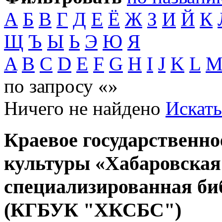
А
Б
В
Г
Д
Е
Ё
Ж
З
И
Й
К
Щ
Ъ
Ы
Ь
Э
Ю
Я
A
B
C
D
E
F
G
H
I
J
K
L
по запросу «»
Ничего не найдено
Искать
Краевое государственн
культуры «Хабаровская
специализированная би
(КГБУК "ХКСБС")