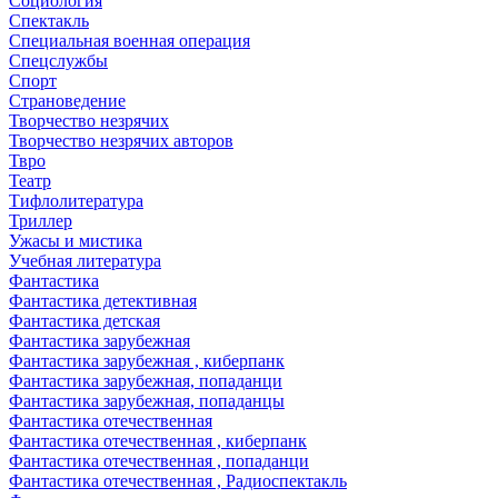
Социология
Спектакль
Специальная военная операция
Спецслужбы
Спорт
Страноведение
Творчество незрячих
Творчество незрячих авторов
Твро
Театр
Тифлолитература
Триллер
Ужасы и мистика
Учебная литература
Фантастика
Фантастика детективная
Фантастика детская
Фантастика зарубежная
Фантастика зарубежная , киберпанк
Фантастика зарубежная, попаданци
Фантастика зарубежная, попаданцы
Фантастика отечественная
Фантастика отечественная , киберпанк
Фантастика отечественная , попаданци
Фантастика отечественная , Радиоспектакль