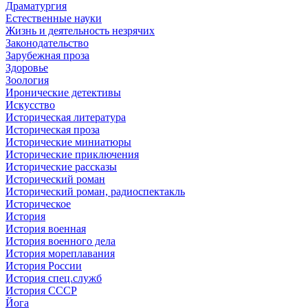
Драматургия
Естественные науки
Жизнь и деятельность незрячих
Законодательство
Зарубежная проза
Здоровье
Зоология
Иронические детективы
Искусство
Историческая литература
Историческая проза
Исторические миниатюры
Исторические приключения
Исторические рассказы
Исторический роман
Исторический роман, радиоспектакль
Историческое
История
История военная
История военного дела
История мореплавания
История России
История спец.служб
История СССР
Йога