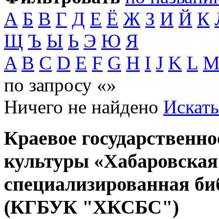
А
Б
В
Г
Д
Е
Ё
Ж
З
И
Й
К
Щ
Ъ
Ы
Ь
Э
Ю
Я
A
B
C
D
E
F
G
H
I
J
K
L
по запросу «»
Ничего не найдено
Искать
Краевое государственн
культуры «Хабаровская
специализированная би
(КГБУК "ХКСБС")