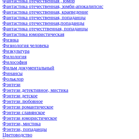
Фантастика отечественная , юмор
Фантастика отечественная, зомби-апокалипсис
Фантастика отечественная, краеведение
Фантастика отечественная, попаданцы
Фантастика отечественная,попаданцы
Фантастика отечесттвенная, попаданцы
Фантастика юмористическая
Физика
Физиология человека
Физкультура
Филология
Философия
Фильм документальный
Финансы
Фольклор
Фэнтези
Фэнтези детективное, мистика
Фэнтези детское
Фэнтези любовное
Фэнтези романтическое
Фэнтези славянское
Фэнтези юмористическое
Фэнтези, мистика
Фэнтези, попаданцы
Цветоводство