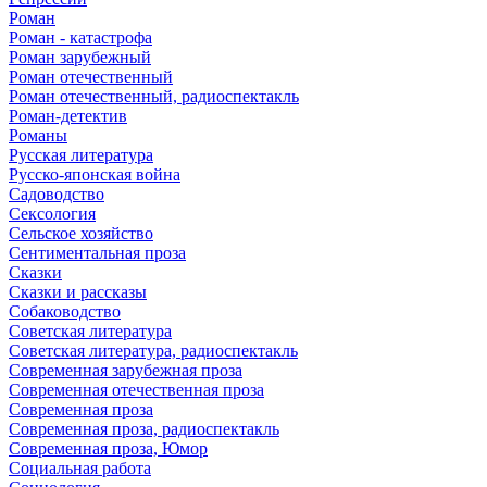
Роман
Роман - катастрофа
Роман зарубежный
Роман отечественный
Роман отечественный, радиоспектакль
Роман-детектив
Романы
Русская литература
Русско-японская война
Садоводство
Сексология
Сельское хозяйство
Сентиментальная проза
Сказки
Сказки и рассказы
Собаководство
Советская литература
Советская литература, радиоспектакль
Современная зарубежная проза
Современная отечественная проза
Современная проза
Современная проза, радиоспектакль
Современная проза, Юмор
Социальная работа