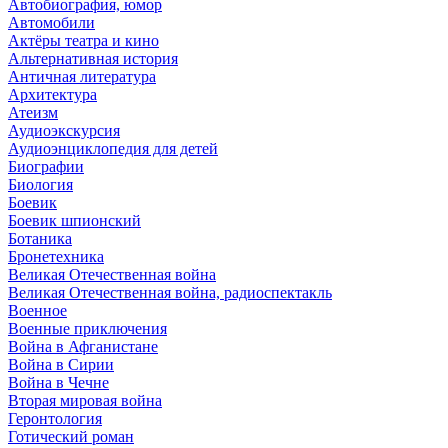
Автобиография, юмор
Автомобили
Актёры театра и кино
Альтернативная история
Античная литература
Архитектура
Атеизм
Аудиоэкскурсия
Аудиоэнциклопедия для детей
Биографии
Биология
Боевик
Боевик шпионский
Ботаника
Бронетехника
Великая Отечественная война
Великая Отечественная война, радиоспектакль
Военное
Военные приключения
Война в Афганистане
Война в Сирии
Война в Чечне
Вторая мировая война
Геронтология
Готический роман