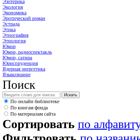
Эзотерика
Экология
Экономика
Эротический роман
Эстрада
Этика
Этнография
Этнология
Юмор
Юмор, радиоспектакль
Юмор, сатира
Юриспруденция
Ядерная энергетика
Языкознание
Поиск
По онлайн библиотеке
По книгам фонда
По материалам сайта
Сортировать
по алфавит
Фильтровать
по названи