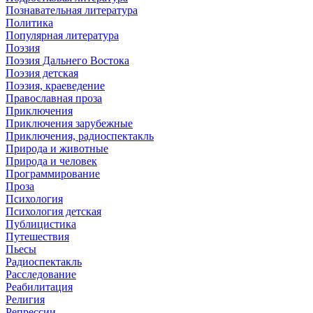
Познавательная литература
Политика
Популярная литература
Поэзия
Поэзия Дальнего Востока
Поэзия детская
Поэзия, краеведение
Православная проза
Приключения
Приключения зарубежные
Приключения, радиоспектакль
Природа и животные
Природа и человек
Программирование
Проза
Психология
Психология детская
Публицистика
Путешествия
Пьесы
Радиоспектакль
Расследование
Реабилитация
Религия
Репрессии