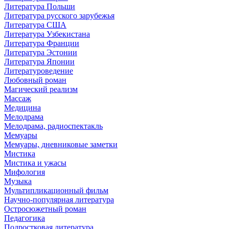
Литература Польши
Литература русского зарубежья
Литература США
Литература Узбекистана
Литература Франции
Литература Эстонии
Литература Японии
Литературоведение
Любовный роман
Магический реализм
Массаж
Медицина
Мелодрама
Мелодрама, радиоспектакль
Мемуары
Мемуары, дневниковые заметки
Мистика
Мистика и ужасы
Мифология
Музыка
Мультипликационный фильм
Научно-популярная литература
Остросюжетный роман
Педагогика
Подростковая литература