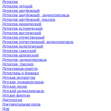
Детектив
Детектив детский
Детектив зарубежный
Детектив зарубежный , радиоспектакль
Детектив зарубежный, триллер
Детектив иронический
Детектив исторический
Детектив мистический
Детектив отечественный
Детектив отечественный, радиоспектакль
Детектив политический
Детектив советский
Детектив шпионский
Детектив, радиоспектакль
Детектив, триллер
Детективная повесть
Детективы и боевики
Детская литература
Детская, познавательная
Детские песни
Детский радиоспектакль
Детское фэнтези
Диетология
Документальная проза
Дом