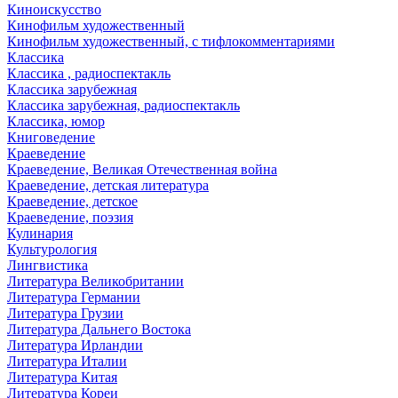
Киноискусство
Кинофильм художественный
Кинофильм художественный, с тифлокомментариями
Классика
Классика , радиоспектакль
Классика зарубежная
Классика зарубежная, радиоспектакль
Классика, юмор
Книговедение
Краеведение
Краеведение, Великая Отечественная война
Краеведение, детская литература
Краеведение, детское
Краеведение, поэзия
Кулинария
Культурология
Лингвистика
Литература Великобритании
Литература Германии
Литература Грузии
Литература Дальнего Востока
Литература Ирландии
Литература Италии
Литература Китая
Литература Кореи