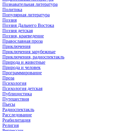
Познавательная литература
Политика
Популярная литература
Поэзия
Поэзия Дальнего Востока
Поэзия детская
Поэзия, краеведение
Православная проза
Приключения
Приключения зарубежные
Приключения, радиоспектакль
Природа и животные
Природа и человек
Программирование
Проза
Психология
Психология детская
Публицистика
Путешествия
Пьесы
Радиоспектакль
Расследование
Реабилитация
Религия
Репрессии