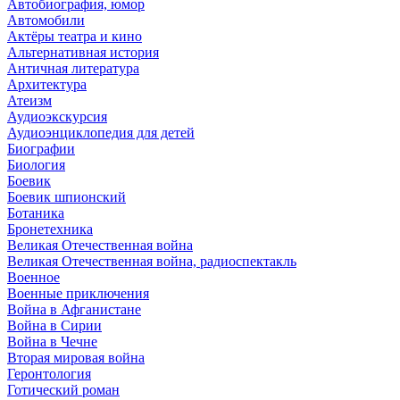
Автобиография, юмор
Автомобили
Актёры театра и кино
Альтернативная история
Античная литература
Архитектура
Атеизм
Аудиоэкскурсия
Аудиоэнциклопедия для детей
Биографии
Биология
Боевик
Боевик шпионский
Ботаника
Бронетехника
Великая Отечественная война
Великая Отечественная война, радиоспектакль
Военное
Военные приключения
Война в Афганистане
Война в Сирии
Война в Чечне
Вторая мировая война
Геронтология
Готический роман