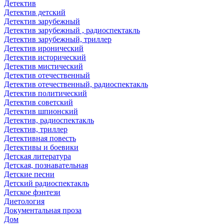
Детектив
Детектив детский
Детектив зарубежный
Детектив зарубежный , радиоспектакль
Детектив зарубежный, триллер
Детектив иронический
Детектив исторический
Детектив мистический
Детектив отечественный
Детектив отечественный, радиоспектакль
Детектив политический
Детектив советский
Детектив шпионский
Детектив, радиоспектакль
Детектив, триллер
Детективная повесть
Детективы и боевики
Детская литература
Детская, познавательная
Детские песни
Детский радиоспектакль
Детское фэнтези
Диетология
Документальная проза
Дом