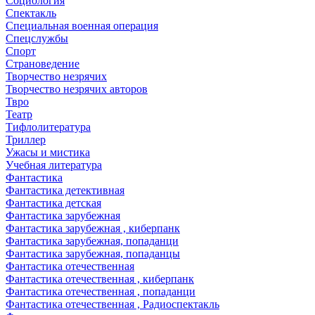
Социология
Спектакль
Специальная военная операция
Спецслужбы
Спорт
Страноведение
Творчество незрячих
Творчество незрячих авторов
Твро
Театр
Тифлолитература
Триллер
Ужасы и мистика
Учебная литература
Фантастика
Фантастика детективная
Фантастика детская
Фантастика зарубежная
Фантастика зарубежная , киберпанк
Фантастика зарубежная, попаданци
Фантастика зарубежная, попаданцы
Фантастика отечественная
Фантастика отечественная , киберпанк
Фантастика отечественная , попаданци
Фантастика отечественная , Радиоспектакль