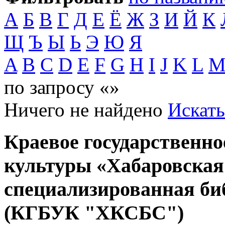
А
Б
В
Г
Д
Е
Ё
Ж
З
И
Й
К
Щ
Ъ
Ы
Ь
Э
Ю
Я
A
B
C
D
E
F
G
H
I
J
K
L
по запросу «»
Ничего не найдено
Искать
Краевое государственн
культуры «Хабаровская
специализированная би
(КГБУК "ХКСБС")