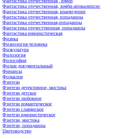
Фантастика отечественная , юмор
Фантастика отечественная, зомби-апокалипсис
Фантастика отечественная, краеведение
Фантастика отечественная, попаданцы
Фантастика отечественная,попаданцы
Фантастика отечесттвенная, попаданцы
Фантастика юмористическая
Физика
Физиология человека
Физкультура
Филология
Философия
Фильм документальный
Финансы
Фольклор
Фэнтези
Фэнтези детективное, мистика
Фэнтези детское
Фэнтези любовное
Фэнтези романтическое
Фэнтези славянское
Фэнтези юмористическое
Фэнтези, мистика
Фэнтези, попаданцы
Цветоводство