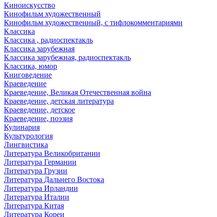
Киноискусство
Кинофильм художественный
Кинофильм художественный, с тифлокомментариями
Классика
Классика , радиоспектакль
Классика зарубежная
Классика зарубежная, радиоспектакль
Классика, юмор
Книговедение
Краеведение
Краеведение, Великая Отечественная война
Краеведение, детская литература
Краеведение, детское
Краеведение, поэзия
Кулинария
Культурология
Лингвистика
Литература Великобритании
Литература Германии
Литература Грузии
Литература Дальнего Востока
Литература Ирландии
Литература Италии
Литература Китая
Литература Кореи