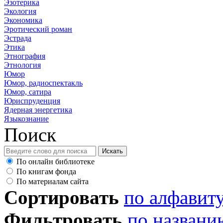
Эзотерика
Экология
Экономика
Эротический роман
Эстрада
Этика
Этнография
Этнология
Юмор
Юмор, радиоспектакль
Юмор, сатира
Юриспруденция
Ядерная энергетика
Языкознание
Поиск
По онлайн библиотеке
По книгам фонда
По материалам сайта
Сортировать
по алфавит
Фильтровать
по названи