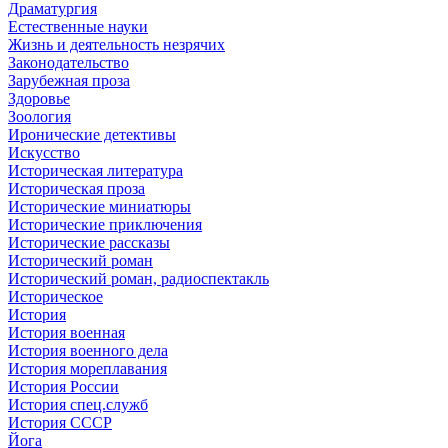
Драматургия
Естественные науки
Жизнь и деятельность незрячих
Законодательство
Зарубежная проза
Здоровье
Зоология
Иронические детективы
Искусство
Историческая литература
Историческая проза
Исторические миниатюры
Исторические приключения
Исторические рассказы
Исторический роман
Исторический роман, радиоспектакль
Историческое
История
История военная
История военного дела
История мореплавания
История России
История спец.служб
История СССР
Йога