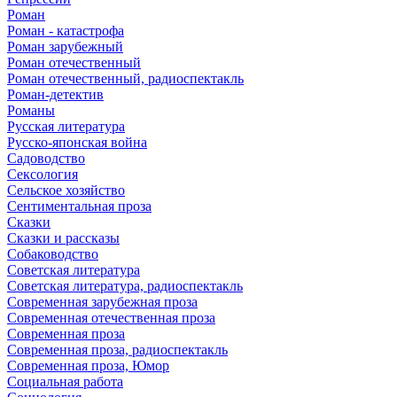
Роман
Роман - катастрофа
Роман зарубежный
Роман отечественный
Роман отечественный, радиоспектакль
Роман-детектив
Романы
Русская литература
Русско-японская война
Садоводство
Сексология
Сельское хозяйство
Сентиментальная проза
Сказки
Сказки и рассказы
Собаководство
Советская литература
Советская литература, радиоспектакль
Современная зарубежная проза
Современная отечественная проза
Современная проза
Современная проза, радиоспектакль
Современная проза, Юмор
Социальная работа