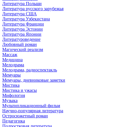
Литература Польши
Литература русского зарубежья
Литература США
Литература Узбекистана
Литература Франции
Литература Эстонии
Литература Японии
Литературоведение
Любовный роман
Магический реализм
Массаж
Медицина
Мелодрама
Мелодрама, радиоспектакль
Мемуары
Мемуары, дневниковые заметки
Мистика
Мистика и ужасы
Мифология
Музыка
Мультипликационный фильм
Научно-популярная литература
Остросюжетный роман
Педагогика
Подростковая литература