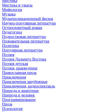
Мистика
Мистика и ужасы
Мифология
Музыка
Мультипликационный фильм
Научно-популярная литература
Остросюжетный роман
Педагогика
Подростковая литература
Познавательная литература
Политика
Популярная литература
Поэзия
Поэзия Дальнего Востока
Поэзия детская
Поэзия, краеведение
Православная проза
Приключения
Приключения зарубежные
Приключения, радиоспектакль
Природа и животные
Природа и человек
Программирование
Проза
Психология