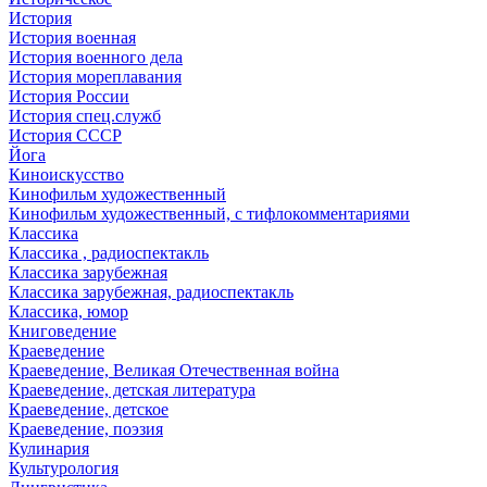
История
История военная
История военного дела
История мореплавания
История России
История спец.служб
История СССР
Йога
Киноискусство
Кинофильм художественный
Кинофильм художественный, с тифлокомментариями
Классика
Классика , радиоспектакль
Классика зарубежная
Классика зарубежная, радиоспектакль
Классика, юмор
Книговедение
Краеведение
Краеведение, Великая Отечественная война
Краеведение, детская литература
Краеведение, детское
Краеведение, поэзия
Кулинария
Культурология