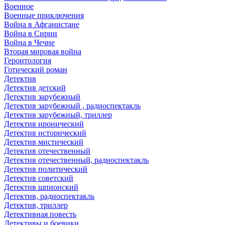
Военное
Военные приключения
Война в Афганистане
Война в Сирии
Война в Чечне
Вторая мировая война
Геронтология
Готический роман
Детектив
Детектив детский
Детектив зарубежный
Детектив зарубежный , радиоспектакль
Детектив зарубежный, триллер
Детектив иронический
Детектив исторический
Детектив мистический
Детектив отечественный
Детектив отечественный, радиоспектакль
Детектив политический
Детектив советский
Детектив шпионский
Детектив, радиоспектакль
Детектив, триллер
Детективная повесть
Детективы и боевики