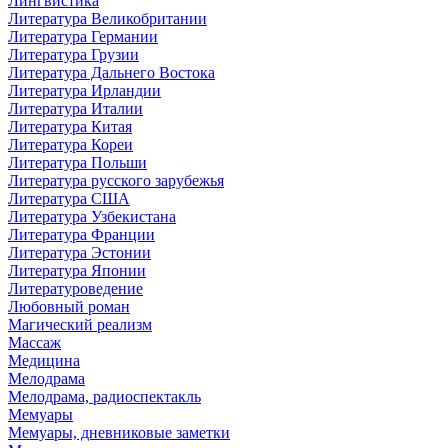
Лингвистика
Литература Великобритании
Литература Германии
Литература Грузии
Литература Дальнего Востока
Литература Ирландии
Литература Италии
Литература Китая
Литература Кореи
Литература Польши
Литература русского зарубежья
Литература США
Литература Узбекистана
Литература Франции
Литература Эстонии
Литература Японии
Литературоведение
Любовный роман
Магический реализм
Массаж
Медицина
Мелодрама
Мелодрама, радиоспектакль
Мемуары
Мемуары, дневниковые заметки