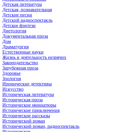
Детская литература
Детская, познавательная
Детские песни
Детский радиоспектакль
Детское фэнтези
Диетология
Документальная проза
Дом
Драматургия
Естественные науки
Жизнь и деятельность незрячих
Законодательство
Зарубежная проза
Здоровье
Зоология
Иронические детективы
Искусство
Историческая литература
Историческая проза
Исторические миниатюры
Исторические приключения
Исторические рассказы
Исторический роман
Исторический роман, радиоспектакль
Историческое