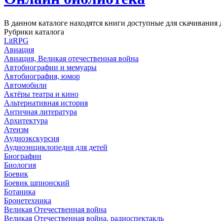
В данном каталоге находятся книги доступные для скачивани
Рубрики каталога
LitRPG
Авиация
Авиация, Великая отечественная война
Автобиографии и мемуары
Автобиография, юмор
Автомобили
Актёры театра и кино
Альтернативная история
Античная литература
Архитектура
Атеизм
Аудиоэкскурсия
Аудиоэнциклопедия для детей
Биографии
Биология
Боевик
Боевик шпионский
Ботаника
Бронетехника
Великая Отечественная война
Великая Отечественная война, радиоспектакль