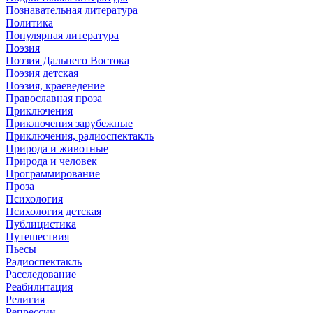
Познавательная литература
Политика
Популярная литература
Поэзия
Поэзия Дальнего Востока
Поэзия детская
Поэзия, краеведение
Православная проза
Приключения
Приключения зарубежные
Приключения, радиоспектакль
Природа и животные
Природа и человек
Программирование
Проза
Психология
Психология детская
Публицистика
Путешествия
Пьесы
Радиоспектакль
Расследование
Реабилитация
Религия
Репрессии