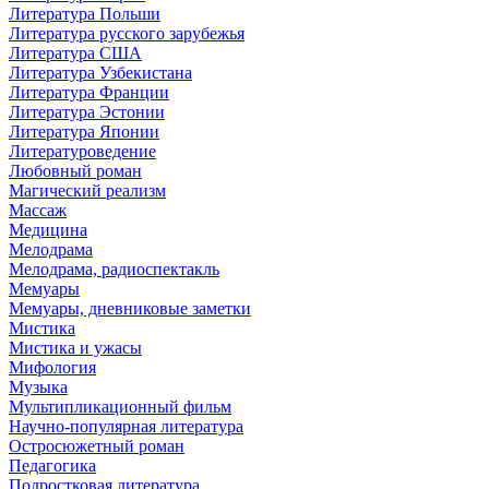
Литература Польши
Литература русского зарубежья
Литература США
Литература Узбекистана
Литература Франции
Литература Эстонии
Литература Японии
Литературоведение
Любовный роман
Магический реализм
Массаж
Медицина
Мелодрама
Мелодрама, радиоспектакль
Мемуары
Мемуары, дневниковые заметки
Мистика
Мистика и ужасы
Мифология
Музыка
Мультипликационный фильм
Научно-популярная литература
Остросюжетный роман
Педагогика
Подростковая литература