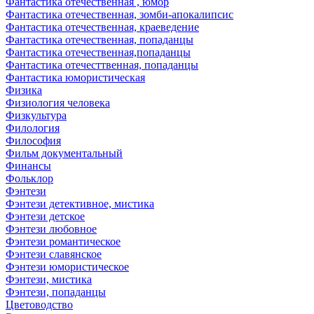
Фантастика отечественная , юмор
Фантастика отечественная, зомби-апокалипсис
Фантастика отечественная, краеведение
Фантастика отечественная, попаданцы
Фантастика отечественная,попаданцы
Фантастика отечесттвенная, попаданцы
Фантастика юмористическая
Физика
Физиология человека
Физкультура
Филология
Философия
Фильм документальный
Финансы
Фольклор
Фэнтези
Фэнтези детективное, мистика
Фэнтези детское
Фэнтези любовное
Фэнтези романтическое
Фэнтези славянское
Фэнтези юмористическое
Фэнтези, мистика
Фэнтези, попаданцы
Цветоводство