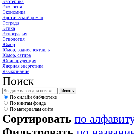
Эзотерика
Экология
Экономика
Эротический роман
Эстрада
Этика
Этнография
Этнология
Юмор
Юмор, радиоспектакль
Юмор, сатира
Юриспруденция
Ядерная энергетика
Языкознание
Поиск
По онлайн библиотеке
По книгам фонда
По материалам сайта
Сортировать
по алфавит
Фильтровать
по названи