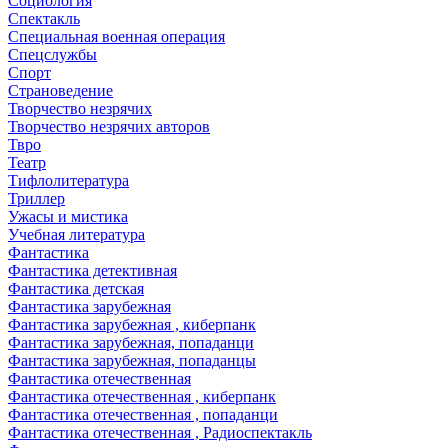
Социология
Спектакль
Специальная военная операция
Спецслужбы
Спорт
Страноведение
Творчество незрячих
Творчество незрячих авторов
Твро
Театр
Тифлолитература
Триллер
Ужасы и мистика
Учебная литература
Фантастика
Фантастика детективная
Фантастика детская
Фантастика зарубежная
Фантастика зарубежная , киберпанк
Фантастика зарубежная, попаданци
Фантастика зарубежная, попаданцы
Фантастика отечественная
Фантастика отечественная , киберпанк
Фантастика отечественная , попаданци
Фантастика отечественная , Радиоспектакль