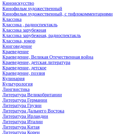
Киноискусство
Кинофильм художественный
Кинофильм художественный, с тифлокомментариями
Классика
Классика , радиоспектакль
Классика зарубежная
Классика зарубежная, радиоспектакль
Классика, юмор
Книговедение
Краеведение
Краеведение, Великая Отечественная война
Краеведение, детская литература
Краеведение, детское
Краеведение, поэзия
Кулинария
Культурология
Лингвистика
Литература Великобритании
Литература Германии
Литература Грузии
Литература Дальнего Востока
Литература Ирландии
Литература Италии
Литература Китая
Литература Кореи