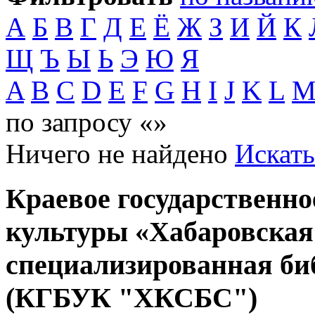
А
Б
В
Г
Д
Е
Ё
Ж
З
И
Й
К
Щ
Ъ
Ы
Ь
Э
Ю
Я
A
B
C
D
E
F
G
H
I
J
K
L
по запросу «»
Ничего не найдено
Искать
Краевое государственн
культуры «Хабаровская
специализированная би
(КГБУК "ХКСБС")