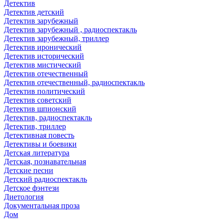
Детектив
Детектив детский
Детектив зарубежный
Детектив зарубежный , радиоспектакль
Детектив зарубежный, триллер
Детектив иронический
Детектив исторический
Детектив мистический
Детектив отечественный
Детектив отечественный, радиоспектакль
Детектив политический
Детектив советский
Детектив шпионский
Детектив, радиоспектакль
Детектив, триллер
Детективная повесть
Детективы и боевики
Детская литература
Детская, познавательная
Детские песни
Детский радиоспектакль
Детское фэнтези
Диетология
Документальная проза
Дом