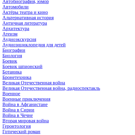
Автобиография, юмор
Автомобили
Актёры театра и кино
Альтернативная история
Античная литература
Архитектура
Атеизм
Аудиоэкскурсия
Аудиоэнциклопедия для детей
Биографии
Биология
Боевик
Боевик шпионский
Ботаника
Бронетехника
Великая Отечественная война
Великая Отечественная война, радиоспектакль
Военное
Военные приключения
Война в Афганистане
Война в Сирии
Война в Чечне
Вторая мировая война
Геронтология
Готический роман