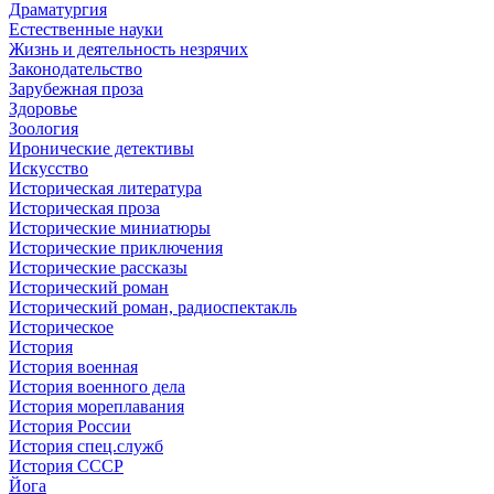
Драматургия
Естественные науки
Жизнь и деятельность незрячих
Законодательство
Зарубежная проза
Здоровье
Зоология
Иронические детективы
Искусство
Историческая литература
Историческая проза
Исторические миниатюры
Исторические приключения
Исторические рассказы
Исторический роман
Исторический роман, радиоспектакль
Историческое
История
История военная
История военного дела
История мореплавания
История России
История спец.служб
История СССР
Йога