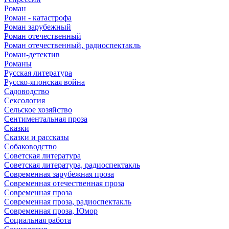
Роман
Роман - катастрофа
Роман зарубежный
Роман отечественный
Роман отечественный, радиоспектакль
Роман-детектив
Романы
Русская литература
Русско-японская война
Садоводство
Сексология
Сельское хозяйство
Сентиментальная проза
Сказки
Сказки и рассказы
Собаководство
Советская литература
Советская литература, радиоспектакль
Современная зарубежная проза
Современная отечественная проза
Современная проза
Современная проза, радиоспектакль
Современная проза, Юмор
Социальная работа