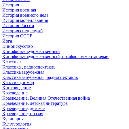
История
История военная
История военного дела
История мореплавания
История России
История спец.служб
История СССР
Йога
Киноискусство
Кинофильм художественный
Кинофильм художественный, с тифлокомментариями
Классика
Классика , радиоспектакль
Классика зарубежная
Классика зарубежная, радиоспектакль
Классика, юмор
Книговедение
Краеведение
Краеведение, Великая Отечественная война
Краеведение, детская литература
Краеведение, детское
Краеведение, поэзия
Кулинария
Культурология