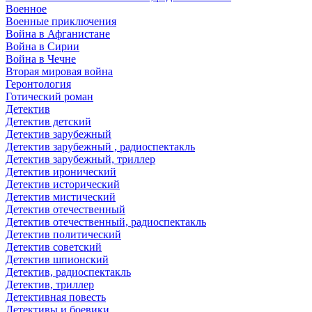
Военное
Военные приключения
Война в Афганистане
Война в Сирии
Война в Чечне
Вторая мировая война
Геронтология
Готический роман
Детектив
Детектив детский
Детектив зарубежный
Детектив зарубежный , радиоспектакль
Детектив зарубежный, триллер
Детектив иронический
Детектив исторический
Детектив мистический
Детектив отечественный
Детектив отечественный, радиоспектакль
Детектив политический
Детектив советский
Детектив шпионский
Детектив, радиоспектакль
Детектив, триллер
Детективная повесть
Детективы и боевики