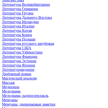
Лингвистика
Литература Великобритании
Литература Германии
Литература Грузии
Литература Дальнего Востока
Литература Ирландии
Литература Италии
Литература Китая
Литература Кореи
Литература Польши
Литература русского зарубежья
Литература США
Литература Узбекистана
Литература Франции
Литература Эстонии
Литература Японии
Литературоведение
Любовный роман
Магический реализм
Массаж
Медицина
Мелодрама
Мелодрама, радиоспектакль
Мемуары
Мемуары, дневниковые заметки