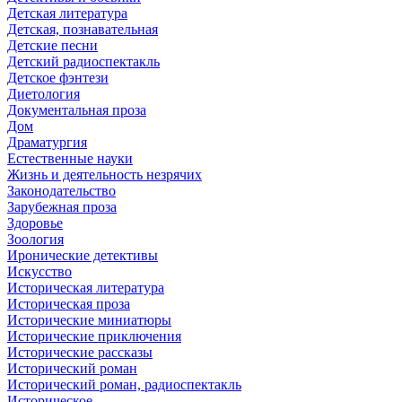
Детская литература
Детская, познавательная
Детские песни
Детский радиоспектакль
Детское фэнтези
Диетология
Документальная проза
Дом
Драматургия
Естественные науки
Жизнь и деятельность незрячих
Законодательство
Зарубежная проза
Здоровье
Зоология
Иронические детективы
Искусство
Историческая литература
Историческая проза
Исторические миниатюры
Исторические приключения
Исторические рассказы
Исторический роман
Исторический роман, радиоспектакль
Историческое