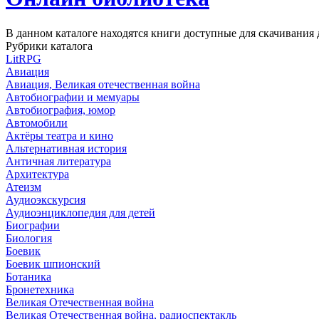
В данном каталоге находятся книги доступные для скачивани
Рубрики каталога
LitRPG
Авиация
Авиация, Великая отечественная война
Автобиографии и мемуары
Автобиография, юмор
Автомобили
Актёры театра и кино
Альтернативная история
Античная литература
Архитектура
Атеизм
Аудиоэкскурсия
Аудиоэнциклопедия для детей
Биографии
Биология
Боевик
Боевик шпионский
Ботаника
Бронетехника
Великая Отечественная война
Великая Отечественная война, радиоспектакль