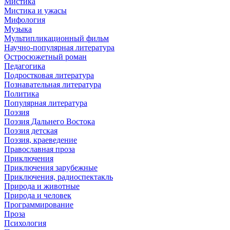
Мистика
Мистика и ужасы
Мифология
Музыка
Мультипликационный фильм
Научно-популярная литература
Остросюжетный роман
Педагогика
Подростковая литература
Познавательная литература
Политика
Популярная литература
Поэзия
Поэзия Дальнего Востока
Поэзия детская
Поэзия, краеведение
Православная проза
Приключения
Приключения зарубежные
Приключения, радиоспектакль
Природа и животные
Природа и человек
Программирование
Проза
Психология