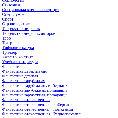
Социология
Спектакль
Специальная военная операция
Спецслужбы
Спорт
Страноведение
Творчество незрячих
Творчество незрячих авторов
Твро
Театр
Тифлолитература
Триллер
Ужасы и мистика
Учебная литература
Фантастика
Фантастика детективная
Фантастика детская
Фантастика зарубежная
Фантастика зарубежная , киберпанк
Фантастика зарубежная, попаданци
Фантастика зарубежная, попаданцы
Фантастика отечественная
Фантастика отечественная , киберпанк
Фантастика отечественная , попаданци
Фантастика отечественная , Радиоспектакль