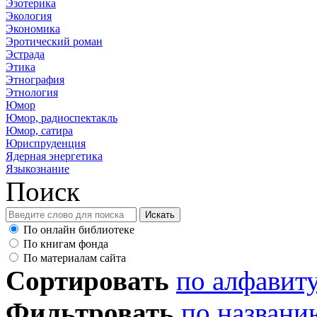
Эзотерика
Экология
Экономика
Эротический роман
Эстрада
Этика
Этнография
Этнология
Юмор
Юмор, радиоспектакль
Юмор, сатира
Юриспруденция
Ядерная энергетика
Языкознание
Поиск
По онлайн библиотеке
По книгам фонда
По материалам сайта
Сортировать
по алфавит
Фильтровать
по названи