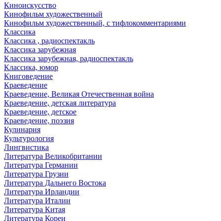
Киноискусство
Кинофильм художественный
Кинофильм художественный, с тифлокомментариями
Классика
Классика , радиоспектакль
Классика зарубежная
Классика зарубежная, радиоспектакль
Классика, юмор
Книговедение
Краеведение
Краеведение, Великая Отечественная война
Краеведение, детская литература
Краеведение, детское
Краеведение, поэзия
Кулинария
Культурология
Лингвистика
Литература Великобритании
Литература Германии
Литература Грузии
Литература Дальнего Востока
Литература Ирландии
Литература Италии
Литература Китая
Литература Кореи