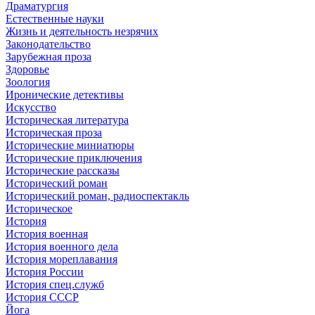
Драматургия
Естественные науки
Жизнь и деятельность незрячих
Законодательство
Зарубежная проза
Здоровье
Зоология
Иронические детективы
Искусство
Историческая литература
Историческая проза
Исторические миниатюры
Исторические приключения
Исторические рассказы
Исторический роман
Исторический роман, радиоспектакль
Историческое
История
История военная
История военного дела
История мореплавания
История России
История спец.служб
История СССР
Йога