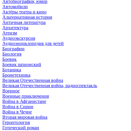
Автобиография, юмор
Автомобили
Актёры театра и кино
Альтернативная история
Античная литература
Архитектура
Атеизм
Аудиоэкскурсия
Аудиоэнциклопедия для детей
Биографии
Биология
Боевик
Боевик шпионский
Ботаника
Бронетехника
Великая Отечественная война
Великая Отечественная война, радиоспектакль
Военное
Военные приключения
Война в Афганистане
Война в Сирии
Война в Чечне
Вторая мировая война
Геронтология
Готический роман