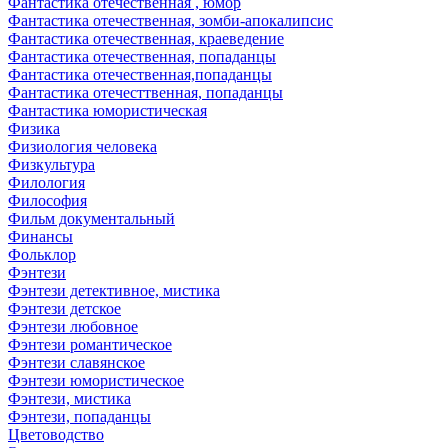
Фантастика отечественная , юмор
Фантастика отечественная, зомби-апокалипсис
Фантастика отечественная, краеведение
Фантастика отечественная, попаданцы
Фантастика отечественная,попаданцы
Фантастика отечесттвенная, попаданцы
Фантастика юмористическая
Физика
Физиология человека
Физкультура
Филология
Философия
Фильм документальный
Финансы
Фольклор
Фэнтези
Фэнтези детективное, мистика
Фэнтези детское
Фэнтези любовное
Фэнтези романтическое
Фэнтези славянское
Фэнтези юмористическое
Фэнтези, мистика
Фэнтези, попаданцы
Цветоводство