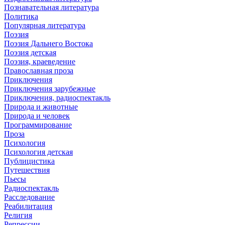
Познавательная литература
Политика
Популярная литература
Поэзия
Поэзия Дальнего Востока
Поэзия детская
Поэзия, краеведение
Православная проза
Приключения
Приключения зарубежные
Приключения, радиоспектакль
Природа и животные
Природа и человек
Программирование
Проза
Психология
Психология детская
Публицистика
Путешествия
Пьесы
Радиоспектакль
Расследование
Реабилитация
Религия
Репрессии