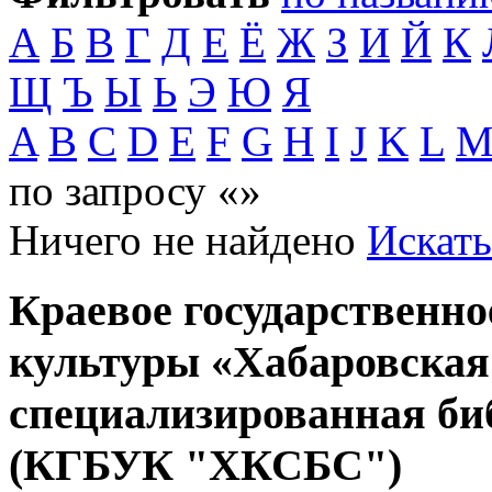
А
Б
В
Г
Д
Е
Ё
Ж
З
И
Й
К
Щ
Ъ
Ы
Ь
Э
Ю
Я
A
B
C
D
E
F
G
H
I
J
K
L
по запросу «»
Ничего не найдено
Искать
Краевое государственн
культуры «Хабаровская
специализированная би
(КГБУК "ХКСБС")