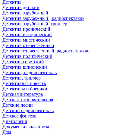
Детектив
Детектив детский
Детектив зарубежный
Детектив зарубежный , радиоспектакль
Детектив зарубежный, триллер
Детектив иронический
Детектив исторический
Детектив мистический
Детектив отечественный
Детектив отечественный, радиоспектакль
Детектив политический
Детектив советский
Детектив шпионский
Детектив, радиоспектакль
Детектив, триллер
Детективная повесть
Детективы и боевики
Детская литература
Детская, познавательная
Детские песни
Детский радиоспектакль
Детское фэнтези
Диетология
Документальная проза
Дом