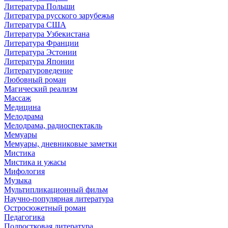
Литература Польши
Литература русского зарубежья
Литература США
Литература Узбекистана
Литература Франции
Литература Эстонии
Литература Японии
Литературоведение
Любовный роман
Магический реализм
Массаж
Медицина
Мелодрама
Мелодрама, радиоспектакль
Мемуары
Мемуары, дневниковые заметки
Мистика
Мистика и ужасы
Мифология
Музыка
Мультипликационный фильм
Научно-популярная литература
Остросюжетный роман
Педагогика
Подростковая литература