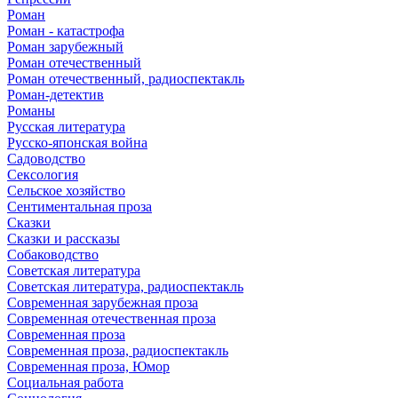
Роман
Роман - катастрофа
Роман зарубежный
Роман отечественный
Роман отечественный, радиоспектакль
Роман-детектив
Романы
Русская литература
Русско-японская война
Садоводство
Сексология
Сельское хозяйство
Сентиментальная проза
Сказки
Сказки и рассказы
Собаководство
Советская литература
Советская литература, радиоспектакль
Современная зарубежная проза
Современная отечественная проза
Современная проза
Современная проза, радиоспектакль
Современная проза, Юмор
Социальная работа