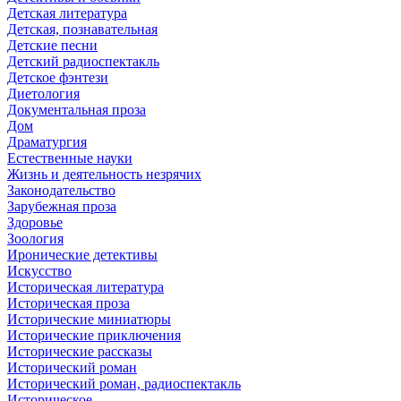
Детская литература
Детская, познавательная
Детские песни
Детский радиоспектакль
Детское фэнтези
Диетология
Документальная проза
Дом
Драматургия
Естественные науки
Жизнь и деятельность незрячих
Законодательство
Зарубежная проза
Здоровье
Зоология
Иронические детективы
Искусство
Историческая литература
Историческая проза
Исторические миниатюры
Исторические приключения
Исторические рассказы
Исторический роман
Исторический роман, радиоспектакль
Историческое