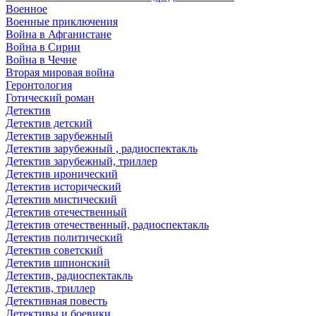
Военное
Военные приключения
Война в Афганистане
Война в Сирии
Война в Чечне
Вторая мировая война
Геронтология
Готический роман
Детектив
Детектив детский
Детектив зарубежный
Детектив зарубежный , радиоспектакль
Детектив зарубежный, триллер
Детектив иронический
Детектив исторический
Детектив мистический
Детектив отечественный
Детектив отечественный, радиоспектакль
Детектив политический
Детектив советский
Детектив шпионский
Детектив, радиоспектакль
Детектив, триллер
Детективная повесть
Детективы и боевики