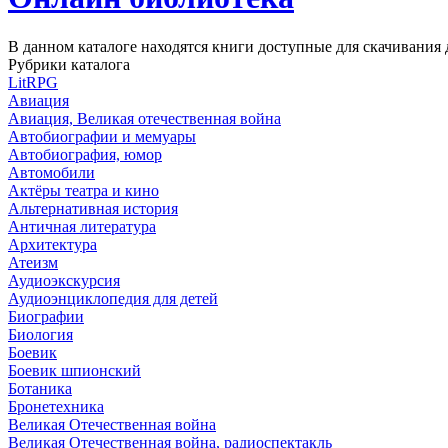
В данном каталоге находятся книги доступные для скачивани
Рубрики каталога
LitRPG
Авиация
Авиация, Великая отечественная война
Автобиографии и мемуары
Автобиография, юмор
Автомобили
Актёры театра и кино
Альтернативная история
Античная литература
Архитектура
Атеизм
Аудиоэкскурсия
Аудиоэнциклопедия для детей
Биографии
Биология
Боевик
Боевик шпионский
Ботаника
Бронетехника
Великая Отечественная война
Великая Отечественная война, радиоспектакль