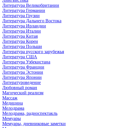
Лингвистика
Литература Великобритании
Литература Германии
Литература Грузии
Литература Дальнего Востока
Литература Ирландии
Литература Италии
Литература Китая
Литература Кореи
Литература Польши
Литература русского зарубежья
Литература США
Литература Узбекистана
Литература Франции
Литература Эстонии
Литература Японии
Литературоведение
Любовный роман
Магический реализм
Массаж
Медицина
Мелодрама
Мелодрама, радиоспектакль
Мемуары
Мемуары, дневниковые заметки