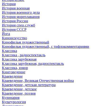
История
История военная
История военного дела
История мореплавания
История России
История спец.служб
История СССР
Йога
Киноискусство
Кинофильм художественный
Кинофильм художественный, с тифлокомментариями
Классика
Классика , радиоспектакль
Классика зарубежная
Классика зарубежная, радиоспектакль
Классика, юмор
Книговедение
Краеведение
Краеведение, Великая Отечественная война
Краеведение, детская литература
Краеведение, детское
Краеведение, поэзия
Кулинария
Культурология