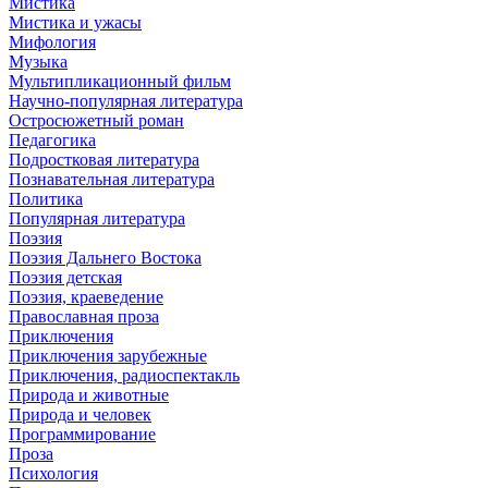
Мистика
Мистика и ужасы
Мифология
Музыка
Мультипликационный фильм
Научно-популярная литература
Остросюжетный роман
Педагогика
Подростковая литература
Познавательная литература
Политика
Популярная литература
Поэзия
Поэзия Дальнего Востока
Поэзия детская
Поэзия, краеведение
Православная проза
Приключения
Приключения зарубежные
Приключения, радиоспектакль
Природа и животные
Природа и человек
Программирование
Проза
Психология