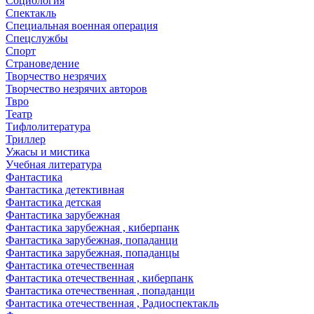
Социология
Спектакль
Специальная военная операция
Спецслужбы
Спорт
Страноведение
Творчество незрячих
Творчество незрячих авторов
Твро
Театр
Тифлолитература
Триллер
Ужасы и мистика
Учебная литература
Фантастика
Фантастика детективная
Фантастика детская
Фантастика зарубежная
Фантастика зарубежная , киберпанк
Фантастика зарубежная, попаданци
Фантастика зарубежная, попаданцы
Фантастика отечественная
Фантастика отечественная , киберпанк
Фантастика отечественная , попаданци
Фантастика отечественная , Радиоспектакль