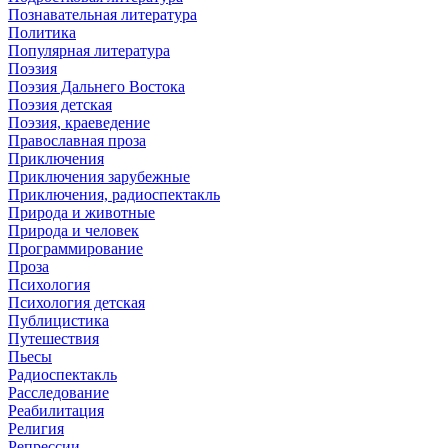
Познавательная литература
Политика
Популярная литература
Поэзия
Поэзия Дальнего Востока
Поэзия детская
Поэзия, краеведение
Православная проза
Приключения
Приключения зарубежные
Приключения, радиоспектакль
Природа и животные
Природа и человек
Программирование
Проза
Психология
Психология детская
Публицистика
Путешествия
Пьесы
Радиоспектакль
Расследование
Реабилитация
Религия
Репрессии