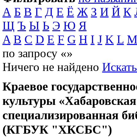
А
Б
В
Г
Д
Е
Ё
Ж
З
И
Й
К
Щ
Ъ
Ы
Ь
Э
Ю
Я
A
B
C
D
E
F
G
H
I
J
K
L
по запросу «»
Ничего не найдено
Искать
Краевое государственн
культуры «Хабаровская
специализированная би
(КГБУК "ХКСБС")