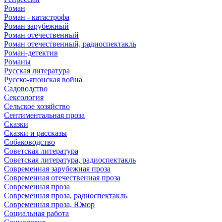
Роман
Роман - катастрофа
Роман зарубежный
Роман отечественный
Роман отечественный, радиоспектакль
Роман-детектив
Романы
Русская литература
Русско-японская война
Садоводство
Сексология
Сельское хозяйство
Сентиментальная проза
Сказки
Сказки и рассказы
Собаководство
Советская литература
Советская литература, радиоспектакль
Современная зарубежная проза
Современная отечественная проза
Современная проза
Современная проза, радиоспектакль
Современная проза, Юмор
Социальная работа