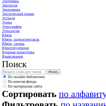
Эзотерика
Экология
Экономика
Эротический роман
Эстрада
Этика
Этнография
Этнология
Юмор
Юмор, радиоспектакль
Юмор, сатира
Юриспруденция
Ядерная энергетика
Языкознание
Поиск
По онлайн библиотеке
По книгам фонда
По материалам сайта
Сортировать
по алфавит
Фильтровать
по названи