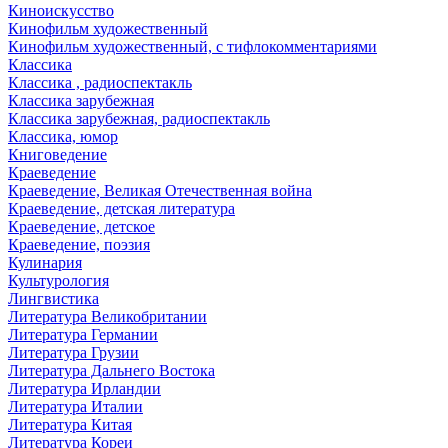
Киноискусство
Кинофильм художественный
Кинофильм художественный, с тифлокомментариями
Классика
Классика , радиоспектакль
Классика зарубежная
Классика зарубежная, радиоспектакль
Классика, юмор
Книговедение
Краеведение
Краеведение, Великая Отечественная война
Краеведение, детская литература
Краеведение, детское
Краеведение, поэзия
Кулинария
Культурология
Лингвистика
Литература Великобритании
Литература Германии
Литература Грузии
Литература Дальнего Востока
Литература Ирландии
Литература Италии
Литература Китая
Литература Кореи