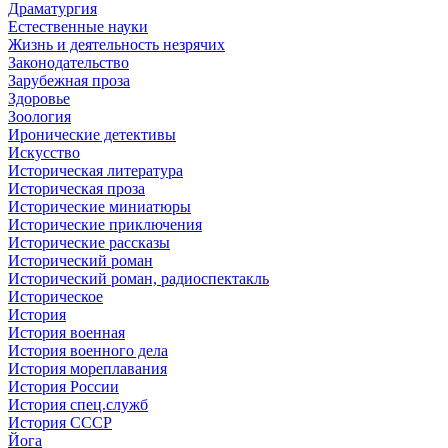
Драматургия
Естественные науки
Жизнь и деятельность незрячих
Законодательство
Зарубежная проза
Здоровье
Зоология
Иронические детективы
Искусство
Историческая литература
Историческая проза
Исторические миниатюры
Исторические приключения
Исторические рассказы
Исторический роман
Исторический роман, радиоспектакль
Историческое
История
История военная
История военного дела
История мореплавания
История России
История спец.служб
История СССР
Йога