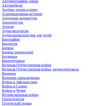
Автобиография, юмор
Автомобили
Актёры театра и кино
Альтернативная история
Античная литература
Архитектура
Атеизм
Аудиоэкскурсия
Аудиоэнциклопедия для детей
Биографии
Биология
Боевик
Боевик шпионский
Ботаника
Бронетехника
Великая Отечественная война
Великая Отечественная война, радиоспектакль
Военное
Военные приключения
Война в Афганистане
Война в Сирии
Война в Чечне
Вторая мировая война
Геронтология
Готический роман