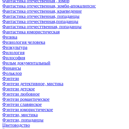
Фантастика отечественная , юмор
Фантастика отечественная, зомби-апокалипсис
Фантастика отечественная, краеведение
Фантастика отечественная, попаданцы
Фантастика отечественная,попаданцы
Фантастика отечесттвенная, попаданцы
Фантастика юмористическая
Физика
Физиология человека
Физкультура
Филология
Философия
Фильм документальный
Финансы
Фольклор
Фэнтези
Фэнтези детективное, мистика
Фэнтези детское
Фэнтези любовное
Фэнтези романтическое
Фэнтези славянское
Фэнтези юмористическое
Фэнтези, мистика
Фэнтези, попаданцы
Цветоводство