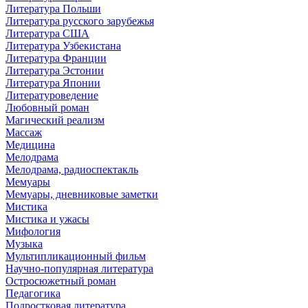
Литература Польши
Литература русского зарубежья
Литература США
Литература Узбекистана
Литература Франции
Литература Эстонии
Литература Японии
Литературоведение
Любовный роман
Магический реализм
Массаж
Медицина
Мелодрама
Мелодрама, радиоспектакль
Мемуары
Мемуары, дневниковые заметки
Мистика
Мистика и ужасы
Мифология
Музыка
Мультипликационный фильм
Научно-популярная литература
Остросюжетный роман
Педагогика
Подростковая литература