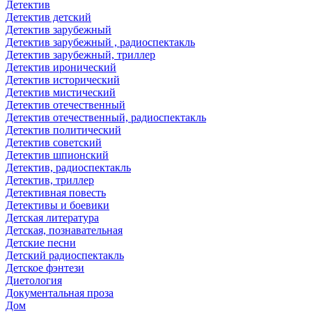
Детектив
Детектив детский
Детектив зарубежный
Детектив зарубежный , радиоспектакль
Детектив зарубежный, триллер
Детектив иронический
Детектив исторический
Детектив мистический
Детектив отечественный
Детектив отечественный, радиоспектакль
Детектив политический
Детектив советский
Детектив шпионский
Детектив, радиоспектакль
Детектив, триллер
Детективная повесть
Детективы и боевики
Детская литература
Детская, познавательная
Детские песни
Детский радиоспектакль
Детское фэнтези
Диетология
Документальная проза
Дом