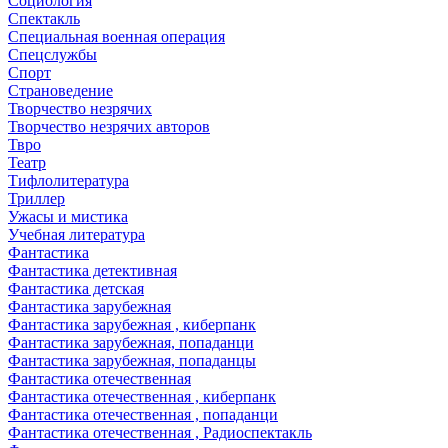
Социология
Спектакль
Специальная военная операция
Спецслужбы
Спорт
Страноведение
Творчество незрячих
Творчество незрячих авторов
Твро
Театр
Тифлолитература
Триллер
Ужасы и мистика
Учебная литература
Фантастика
Фантастика детективная
Фантастика детская
Фантастика зарубежная
Фантастика зарубежная , киберпанк
Фантастика зарубежная, попаданци
Фантастика зарубежная, попаданцы
Фантастика отечественная
Фантастика отечественная , киберпанк
Фантастика отечественная , попаданци
Фантастика отечественная , Радиоспектакль