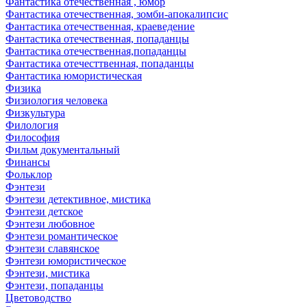
Фантастика отечественная , юмор
Фантастика отечественная, зомби-апокалипсис
Фантастика отечественная, краеведение
Фантастика отечественная, попаданцы
Фантастика отечественная,попаданцы
Фантастика отечесттвенная, попаданцы
Фантастика юмористическая
Физика
Физиология человека
Физкультура
Филология
Философия
Фильм документальный
Финансы
Фольклор
Фэнтези
Фэнтези детективное, мистика
Фэнтези детское
Фэнтези любовное
Фэнтези романтическое
Фэнтези славянское
Фэнтези юмористическое
Фэнтези, мистика
Фэнтези, попаданцы
Цветоводство