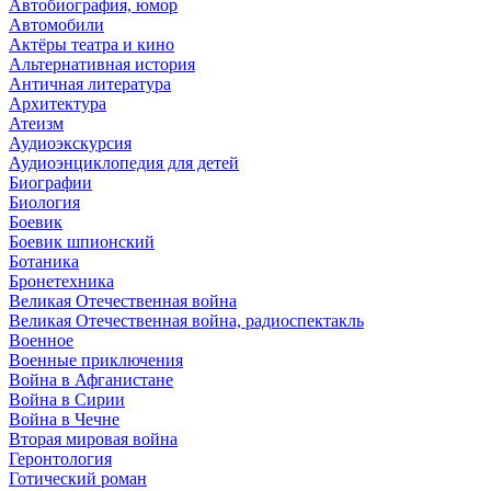
Автобиография, юмор
Автомобили
Актёры театра и кино
Альтернативная история
Античная литература
Архитектура
Атеизм
Аудиоэкскурсия
Аудиоэнциклопедия для детей
Биографии
Биология
Боевик
Боевик шпионский
Ботаника
Бронетехника
Великая Отечественная война
Великая Отечественная война, радиоспектакль
Военное
Военные приключения
Война в Афганистане
Война в Сирии
Война в Чечне
Вторая мировая война
Геронтология
Готический роман