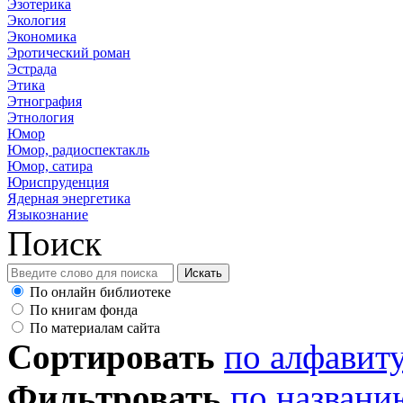
Эзотерика
Экология
Экономика
Эротический роман
Эстрада
Этика
Этнография
Этнология
Юмор
Юмор, радиоспектакль
Юмор, сатира
Юриспруденция
Ядерная энергетика
Языкознание
Поиск
По онлайн библиотеке
По книгам фонда
По материалам сайта
Сортировать
по алфавит
Фильтровать
по названи