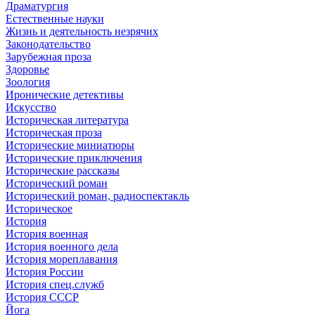
Драматургия
Естественные науки
Жизнь и деятельность незрячих
Законодательство
Зарубежная проза
Здоровье
Зоология
Иронические детективы
Искусство
Историческая литература
Историческая проза
Исторические миниатюры
Исторические приключения
Исторические рассказы
Исторический роман
Исторический роман, радиоспектакль
Историческое
История
История военная
История военного дела
История мореплавания
История России
История спец.служб
История СССР
Йога