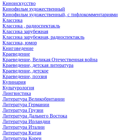
Киноискусство
Кинофильм художественный
Кинофильм художественный, с тифлокомментариями
Классика
Классика , радиоспектакль
Классика зарубежная
Классика зарубежная, радиоспектакль
Классика, юмор
Книговедение
Краеведение
Краеведение, Великая Отечественная война
Краеведение, детская литература
Краеведение, детское
Краеведение, поэзия
Кулинария
Культурология
Лингвистика
Литература Великобритании
Литература Германии
Литература Грузии
Литература Дальнего Востока
Литература Ирландии
Литература Италии
Литература Китая
Литература Кореи