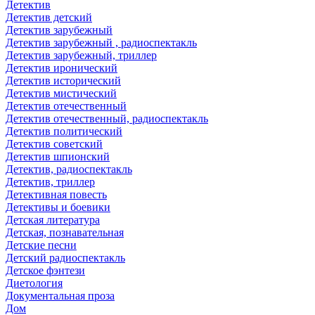
Детектив
Детектив детский
Детектив зарубежный
Детектив зарубежный , радиоспектакль
Детектив зарубежный, триллер
Детектив иронический
Детектив исторический
Детектив мистический
Детектив отечественный
Детектив отечественный, радиоспектакль
Детектив политический
Детектив советский
Детектив шпионский
Детектив, радиоспектакль
Детектив, триллер
Детективная повесть
Детективы и боевики
Детская литература
Детская, познавательная
Детские песни
Детский радиоспектакль
Детское фэнтези
Диетология
Документальная проза
Дом