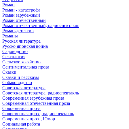
Роман
Роман - катастрофа
Роман зарубежный
Роман отечественный
Роман отечественный, радиоспектакль
Роман-детектив
Романы
Русская литература
Русско-японская война
Садоводство
Сексология
Сельское хозяйство
Сентиментальная проза
Сказки
Сказки и рассказы
Собаководство
Советская литература
Советская литература, радиоспектакль
Современная зарубежная проза
Современная отечественная проза
Современная проза
Современная проза, радиоспектакль
Современная проза, Юмор
Социальная работа