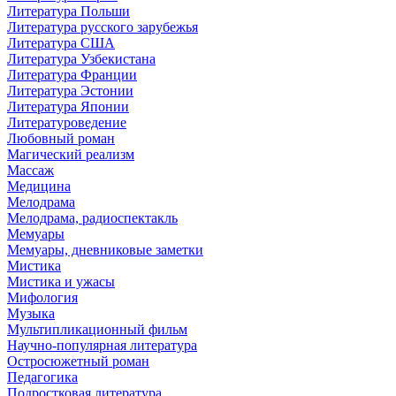
Литература Польши
Литература русского зарубежья
Литература США
Литература Узбекистана
Литература Франции
Литература Эстонии
Литература Японии
Литературоведение
Любовный роман
Магический реализм
Массаж
Медицина
Мелодрама
Мелодрама, радиоспектакль
Мемуары
Мемуары, дневниковые заметки
Мистика
Мистика и ужасы
Мифология
Музыка
Мультипликационный фильм
Научно-популярная литература
Остросюжетный роман
Педагогика
Подростковая литература