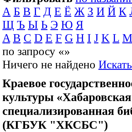
А
Б
В
Г
Д
Е
Ё
Ж
З
И
Й
К
Щ
Ъ
Ы
Ь
Э
Ю
Я
A
B
C
D
E
F
G
H
I
J
K
L
по запросу «»
Ничего не найдено
Искать
Краевое государственн
культуры «Хабаровская
специализированная би
(КГБУК "ХКСБС")