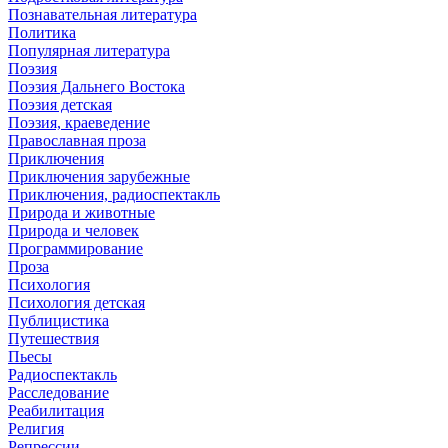
Познавательная литература
Политика
Популярная литература
Поэзия
Поэзия Дальнего Востока
Поэзия детская
Поэзия, краеведение
Православная проза
Приключения
Приключения зарубежные
Приключения, радиоспектакль
Природа и животные
Природа и человек
Программирование
Проза
Психология
Психология детская
Публицистика
Путешествия
Пьесы
Радиоспектакль
Расследование
Реабилитация
Религия
Репрессии