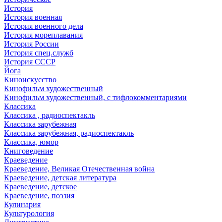
История
История военная
История военного дела
История мореплавания
История России
История спец.служб
История СССР
Йога
Киноискусство
Кинофильм художественный
Кинофильм художественный, с тифлокомментариями
Классика
Классика , радиоспектакль
Классика зарубежная
Классика зарубежная, радиоспектакль
Классика, юмор
Книговедение
Краеведение
Краеведение, Великая Отечественная война
Краеведение, детская литература
Краеведение, детское
Краеведение, поэзия
Кулинария
Культурология