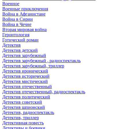
Военное
Военные приключения
Война в Афганистане
Война в Сирии
Война в Чечне
Вторая мировая война
Геронтология
Готический роман
Детектив
Детектив детский
Детектив зарубежный
Детектив зарубежный , радиоспектакль
Детектив зарубежный, триллер
Детектив иронический
Детектив исторический
Детектив мистический
Детектив отечественный
Детектив отечественный, радиоспектакль
Детектив политический
Детектив советский
Детектив шпионский
Детектив, радиоспектакль
Детектив, триллер
Детективная повесть
Детективы и боевики