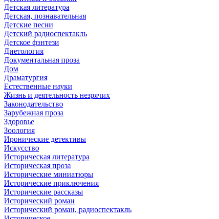
Детская литература
Детская, познавательная
Детские песни
Детский радиоспектакль
Детское фэнтези
Диетология
Документальная проза
Дом
Драматургия
Естественные науки
Жизнь и деятельность незрячих
Законодательство
Зарубежная проза
Здоровье
Зоология
Иронические детективы
Искусство
Историческая литература
Историческая проза
Исторические миниатюры
Исторические приключения
Исторические рассказы
Исторический роман
Исторический роман, радиоспектакль
Историческое