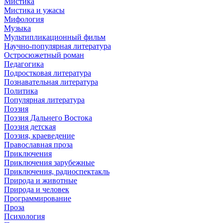
Мистика
Мистика и ужасы
Мифология
Музыка
Мультипликационный фильм
Научно-популярная литература
Остросюжетный роман
Педагогика
Подростковая литература
Познавательная литература
Политика
Популярная литература
Поэзия
Поэзия Дальнего Востока
Поэзия детская
Поэзия, краеведение
Православная проза
Приключения
Приключения зарубежные
Приключения, радиоспектакль
Природа и животные
Природа и человек
Программирование
Проза
Психология