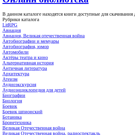
В данном каталоге находятся книги доступные для скачивани
Рубрики каталога
LitRPG
Авиация
Авиация, Великая отечественная война
Автобиографии и мемуары
Автобиография, юмор
Автомобили
Актёры театра и кино
Альтернативная история
Античная литература
Архитектура
Атеизм
Аудиоэкскурсия
Аудиоэнциклопедия для детей
Биографии
Биология
Боевик
Боевик шпионский
Ботаника
Бронетехника
Великая Отечественная война
Великая Отечественная война, радиоспектакль