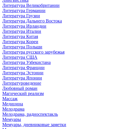
Лингвистика
Литература Великобритании
Литература Германии
Литература Грузии
Литература Дальнего Востока
Литература Ирландии
Литература Италии
Литература Китая
Литература Кореи
Литература Польши
Литература русского зарубежья
Литература США
Литература Узбекистана
Литература Франции
Литература Эстонии
Литература Японии
Литературоведение
Любовный роман
Магический реализм
Массаж
Медицина
Мелодрама
Мелодрама, радиоспектакль
Мемуары
Мемуары, дневниковые заметки