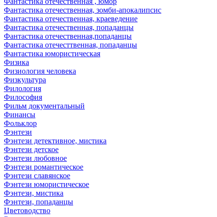
Фантастика отечественная , юмор
Фантастика отечественная, зомби-апокалипсис
Фантастика отечественная, краеведение
Фантастика отечественная, попаданцы
Фантастика отечественная,попаданцы
Фантастика отечесттвенная, попаданцы
Фантастика юмористическая
Физика
Физиология человека
Физкультура
Филология
Философия
Фильм документальный
Финансы
Фольклор
Фэнтези
Фэнтези детективное, мистика
Фэнтези детское
Фэнтези любовное
Фэнтези романтическое
Фэнтези славянское
Фэнтези юмористическое
Фэнтези, мистика
Фэнтези, попаданцы
Цветоводство