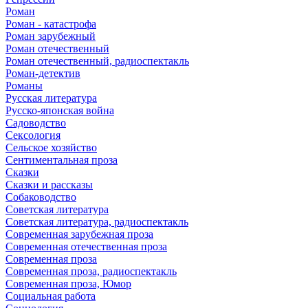
Роман
Роман - катастрофа
Роман зарубежный
Роман отечественный
Роман отечественный, радиоспектакль
Роман-детектив
Романы
Русская литература
Русско-японская война
Садоводство
Сексология
Сельское хозяйство
Сентиментальная проза
Сказки
Сказки и рассказы
Собаководство
Советская литература
Советская литература, радиоспектакль
Современная зарубежная проза
Современная отечественная проза
Современная проза
Современная проза, радиоспектакль
Современная проза, Юмор
Социальная работа