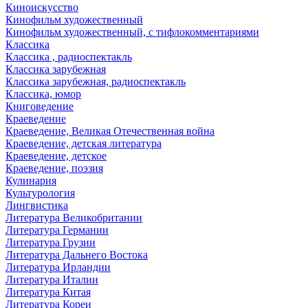
Киноискусство
Кинофильм художественный
Кинофильм художественный, с тифлокомментариями
Классика
Классика , радиоспектакль
Классика зарубежная
Классика зарубежная, радиоспектакль
Классика, юмор
Книговедение
Краеведение
Краеведение, Великая Отечественная война
Краеведение, детская литература
Краеведение, детское
Краеведение, поэзия
Кулинария
Культурология
Лингвистика
Литература Великобритании
Литература Германии
Литература Грузии
Литература Дальнего Востока
Литература Ирландии
Литература Италии
Литература Китая
Литература Кореи