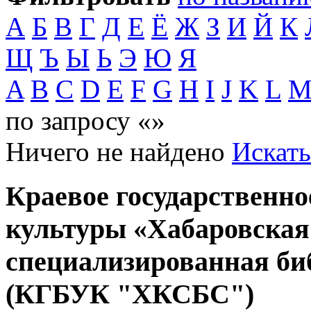
А
Б
В
Г
Д
Е
Ё
Ж
З
И
Й
К
Щ
Ъ
Ы
Ь
Э
Ю
Я
A
B
C
D
E
F
G
H
I
J
K
L
по запросу «»
Ничего не найдено
Искать
Краевое государственн
культуры «Хабаровская
специализированная би
(КГБУК "ХКСБС")