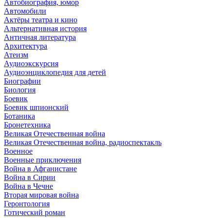
Автобиография, юмор
Автомобили
Актёры театра и кино
Альтернативная история
Античная литература
Архитектура
Атеизм
Аудиоэкскурсия
Аудиоэнциклопедия для детей
Биографии
Биология
Боевик
Боевик шпионский
Ботаника
Бронетехника
Великая Отечественная война
Великая Отечественная война, радиоспектакль
Военное
Военные приключения
Война в Афганистане
Война в Сирии
Война в Чечне
Вторая мировая война
Геронтология
Готический роман