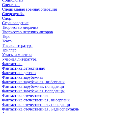
Социология
Спектакль
Специальная военная операция
Спецслужбы
Спорт
Страноведение
Творчество незрячих
Творчество незрячих авторов
Твро
Театр
Тифлолитература
Триллер
Ужасы и мистика
Учебная литература
Фантастика
Фантастика детективная
Фантастика детская
Фантастика зарубежная
Фантастика зарубежная , киберпанк
Фантастика зарубежная, попаданци
Фантастика зарубежная, попаданцы
Фантастика отечественная
Фантастика отечественная , киберпанк
Фантастика отечественная , попаданци
Фантастика отечественная , Радиоспектакль