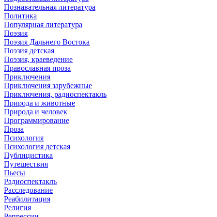
Познавательная литература
Политика
Популярная литература
Поэзия
Поэзия Дальнего Востока
Поэзия детская
Поэзия, краеведение
Православная проза
Приключения
Приключения зарубежные
Приключения, радиоспектакль
Природа и животные
Природа и человек
Программирование
Проза
Психология
Психология детская
Публицистика
Путешествия
Пьесы
Радиоспектакль
Расследование
Реабилитация
Религия
Репрессии