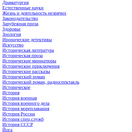
Драматургия
Естественные науки
Жизнь и деятельность незрячих
Законодательство
Зарубежная проза
Здоровье
Зоология
Иронические детективы
Искусство
Историческая литература
Историческая проза
Исторические миниатюры
Исторические приключения
Исторические рассказы
Исторический роман
Исторический роман, радиоспектакль
Историческое
История
История военная
История военного дела
История мореплавания
История России
История спец.служб
История СССР
Йога