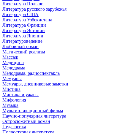
Литература Польши
Литература русского зарубежья
Литература США
Литература Узбекистана
Литература Франции
Литература Эстонии
Литература Японии
Литературоведение
Любовный роман
Магический реализм
Массаж
Медицина
Мелодрама
Мелодрама, радиоспектакль
Мемуары
Мемуары, дневниковые заметки
Мистика
Мистика и ужасы
Мифология
Музыка
Мультипликационный фильм
Научно-популярная литература
Остросюжетный роман
Педагогика
Подростковая литература