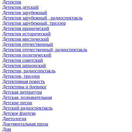
Детектив
Детектив детский
Детектив зарубежный
Детектив зарубежный , радиоспектакль
Детектив зарубежный, триллер
Детектив иронический
Детектив исторический
Детектив мистический
Детектив отечественный
Детектив отечественный, радиоспектакль
Детектив политический
Детектив советский
Детектив шпионский
Детектив, радиоспектакль
Детектив, триллер
Детективная повесть
Детективы и боевики
Детская литература
Детская, познавательная
Детские песни
Детский радиоспектакль
Детское фэнтези
Диетология
Документальная проза
Дом