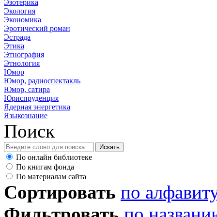
Эзотерика
Экология
Экономика
Эротический роман
Эстрада
Этика
Этнография
Этнология
Юмор
Юмор, радиоспектакль
Юмор, сатира
Юриспруденция
Ядерная энергетика
Языкознание
Поиск
По онлайн библиотеке
По книгам фонда
По материалам сайта
Сортировать
по алфавит
Фильтровать
по названи